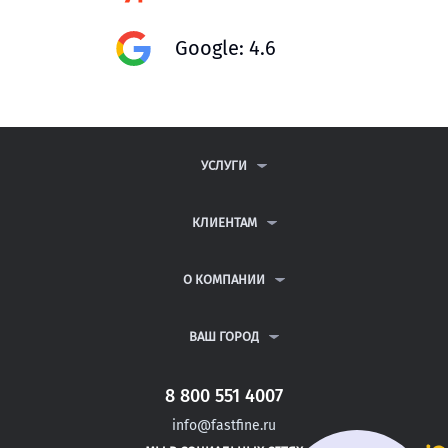
Google: 4.6
УСЛУГИ
КОНТРОЛЬНЫЕ РАБОТЫ
ДИПЛОМНЫЕ РАБОТЫ
КЛИЕНТАМ
КУРСОВЫЕ РАБОТЫ
АНТИПЛАГИАТ
РЕФЕРАТЫ
ВОПРОСЫ И ОТВЕТЫ
О КОМПАНИИ
ВСЕ УСЛУГИ
ПУБЛИЧНАЯ ОФЕРТА
О КОМПАНИИ
ПОЛИТИКА КОНФИДЕНЦИАЛЬНОСТИ
КОНТАКТЫ
ВАШ ГОРОД
АВТОРАМ
МОСКВА
САНКТ-ПЕТЕРБУРГ
8 800 551 4007
ДОНЕЦК
info@fastfine.ru
САЛЬСК