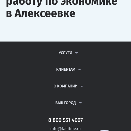
работу по экономике
в Алексеевке
УСЛУГИ
КОНТРОЛЬНЫЕ РАБОТЫ
ДИПЛОМНЫЕ РАБОТЫ
КЛИЕНТАМ
КУРСОВЫЕ РАБОТЫ
АНТИПЛАГИАТ
РЕФЕРАТЫ
ВОПРОСЫ И ОТВЕТЫ
О КОМПАНИИ
ВСЕ УСЛУГИ
ПУБЛИЧНАЯ ОФЕРТА
О КОМПАНИИ
ПОЛИТИКА КОНФИДЕНЦИАЛЬНОСТИ
КОНТАКТЫ
ВАШ ГОРОД
АВТОРАМ
МОСКВА
САНКТ-ПЕТЕРБУРГ
8 800 551 4007
ДОНЕЦК
info@fastfine.ru