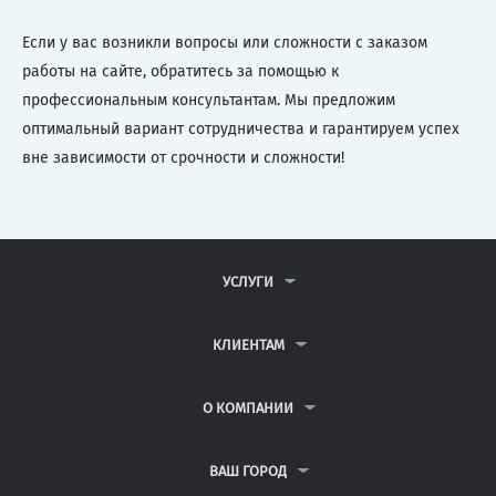
Если у вас возникли вопросы или сложности с заказом
работы на сайте, обратитесь за помощью к
профессиональным консультантам. Мы предложим
оптимальный вариант сотрудничества и гарантируем успех
вне зависимости от срочности и сложности!
УСЛУГИ
КОНТРОЛЬНЫЕ РАБОТЫ
ДИПЛОМНЫЕ РАБОТЫ
КЛИЕНТАМ
КУРСОВЫЕ РАБОТЫ
АНТИПЛАГИАТ
РЕФЕРАТЫ
ВОПРОСЫ И ОТВЕТЫ
О КОМПАНИИ
ВСЕ УСЛУГИ
ПУБЛИЧНАЯ ОФЕРТА
О КОМПАНИИ
ПОЛИТИКА КОНФИДЕНЦИАЛЬНОСТИ
КОНТАКТЫ
ВАШ ГОРОД