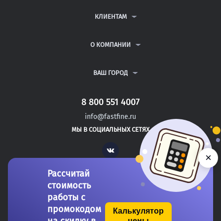
КОНТРОЛЬНЫЕ РАБОТЫ
ДИПЛОМНЫЕ РАБОТЫ
КЛИЕНТАМ
КУРСОВЫЕ РАБОТЫ
АНТИПЛАГИАТ
РЕФЕРАТЫ
ВОПРОСЫ И ОТВЕТЫ
О КОМПАНИИ
ВСЕ УСЛУГИ
ПУБЛИЧНАЯ ОФЕРТА
О КОМПАНИИ
ПОЛИТИКА КОНФИДЕНЦИАЛЬНОСТИ
КОНТАКТЫ
ВАШ ГОРОД
АВТОРАМ
МОСКВА
САНКТ-ПЕТЕРБУРГ
8 800 551 4007
ДОНЕЦК
info@fastfine.ru
САЛЬСК
МЫ В СОЦИАЛЬНЫХ СЕТЯХ
УНЕЧА
Vk
×
Рассчитай
стоимость
работы с
промокодом
Калькулятор
цены