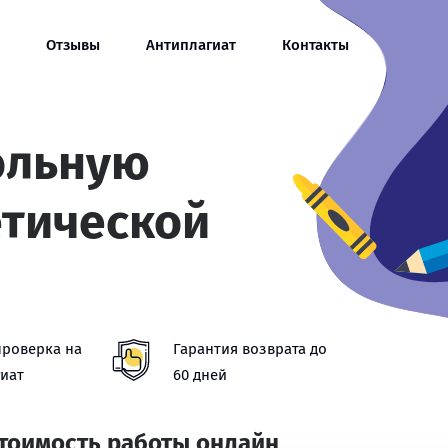
Отзывы
Антиплагиат
Контакты
ольную
етической
проверка на
Гарантия возврата до
иат
60 дней
стоимость работы онлайн