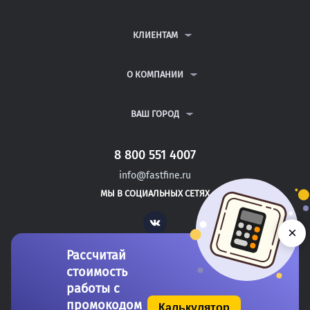
КОНТРОЛЬНЫЕ РАБОТЫ
ДИПЛОМНЫЕ РАБОТЫ
КЛИЕНТАМ
КУРСОВЫЕ РАБОТЫ
АНТИПЛАГИАТ
РЕФЕРАТЫ
ВОПРОСЫ И ОТВЕТЫ
О КОМПАНИИ
ВСЕ УСЛУГИ
ПУБЛИЧНАЯ ОФЕРТА
О КОМПАНИИ
ПОЛИТИКА КОНФИДЕНЦИАЛЬНОСТИ
КОНТАКТЫ
ВАШ ГОРОД
АВТОРАМ
МОСКВА
САНКТ-ПЕТЕРБУРГ
8 800 551 4007
ДОНЕЦК
info@fastfine.ru
САЛЬСК
МЫ В СОЦИАЛЬНЫХ СЕТЯХ
УНЕЧА
Vk
×
Рассчитай
стоимость
работы с
промокодом
Калькулятор