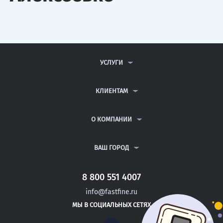
УСЛУГИ
КОНТРОЛЬНЫЕ РАБОТЫ
ДИПЛОМНЫЕ РАБОТЫ
КЛИЕНТАМ
КУРСОВЫЕ РАБОТЫ
АНТИПЛАГИАТ
РЕФЕРАТЫ
ВОПРОСЫ И ОТВЕТЫ
О КОМПАНИИ
ВСЕ УСЛУГИ
ПУБЛИЧНАЯ ОФЕРТА
О КОМПАНИИ
ПОЛИТИКА КОНФИДЕНЦИАЛЬНОСТИ
КОНТАКТЫ
ВАШ ГОРОД
АВТОРАМ
МОСКВА
САНКТ-ПЕТЕРБУРГ
8 800 551 4007
ДОНЕЦК
info@fastfine.ru
САЛЬСК
МЫ В СОЦИАЛЬНЫХ СЕТЯХ
УНЕЧА