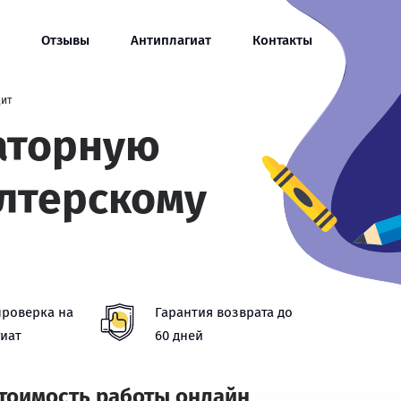
Отзывы
Антиплагиат
Контакты
дит
аторную
алтерскому
проверка на
Гарантия возврата до
иат
60 дней
стоимость работы онлайн