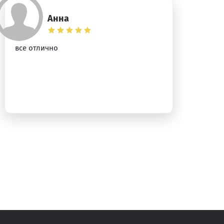
Анна
все отлично
Хо
пр