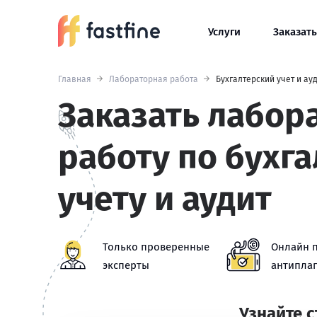
Услуги
Заказать
Главная
Лабораторная работа
Бухгалтерский учет и ау
Заказать лабор
работу по бухг
учету и аудит
Только проверенные
Онлайн 
эксперты
антиплаг
Узнайте 