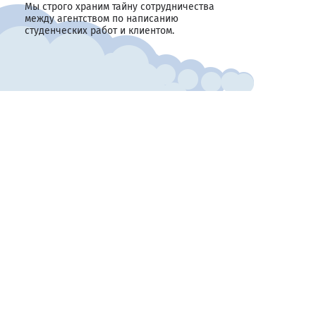
Мы строго храним тайну сотрудничества
между агентством по написанию
студенческих работ и клиентом.