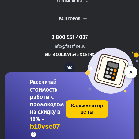
ВОПРОСЫ И ОТВЕТЫ
О КОМПАНИИ
ВСЕ УСЛУГИ
ПУБЛИЧНАЯ ОФЕРТА
О КОМПАНИИ
ПОЛИТИКА КОНФИДЕНЦИАЛЬНОСТИ
КОНТАКТЫ
ВАШ ГОРОД
АВТОРАМ
МОСКВА
САНКТ-ПЕТЕРБУРГ
8 800 551 4007
ДОНЕЦК
info@fastfine.ru
САЛЬСК
МЫ В СОЦИАЛЬНЫХ СЕТЯХ
УНЕЧА
Vk
×
Рассчитай
стоимость
работы с
промокодом
Калькулятор
на скидку в
цены
Copyright 2011-2026 FastFine.ru
10% -
b10vse07
Общество с ограниченной ответственностью «Форстад» ОГРН: 1137746693457 ИНН/КПП: