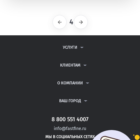
4
Предыдущая
Следующая
УСЛУГИ
КОНТРОЛЬНЫЕ РАБОТЫ
ДИПЛОМНЫЕ РАБОТЫ
КЛИЕНТАМ
КУРСОВЫЕ РАБОТЫ
АНТИПЛАГИАТ
РЕФЕРАТЫ
ВОПРОСЫ И ОТВЕТЫ
О КОМПАНИИ
ВСЕ УСЛУГИ
ПУБЛИЧНАЯ ОФЕРТА
О КОМПАНИИ
ПОЛИТИКА КОНФИДЕНЦИАЛЬНОСТИ
КОНТАКТЫ
ВАШ ГОРОД
АВТОРАМ
МОСКВА
САНКТ-ПЕТЕРБУРГ
8 800 551 4007
ДОНЕЦК
info@fastfine.ru
САЛЬСК
МЫ В СОЦИАЛЬНЫХ СЕТЯХ