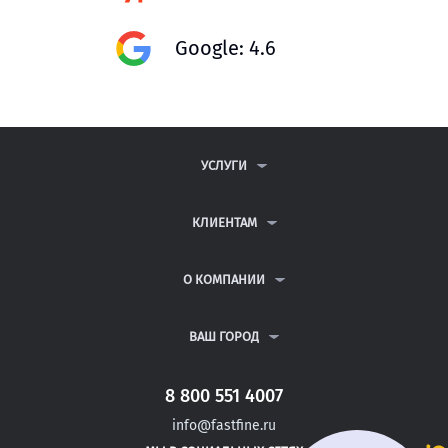
Google: 4.6
УСЛУГИ
КОНТРОЛЬНЫЕ РАБОТЫ
ДИПЛОМНЫЕ РАБОТЫ
КЛИЕНТАМ
КУРСОВЫЕ РАБОТЫ
АНТИПЛАГИАТ
РЕФЕРАТЫ
ВОПРОСЫ И ОТВЕТЫ
О КОМПАНИИ
ВСЕ УСЛУГИ
ПУБЛИЧНАЯ ОФЕРТА
О КОМПАНИИ
ПОЛИТИКА КОНФИДЕНЦИАЛЬНОСТИ
КОНТАКТЫ
ВАШ ГОРОД
АВТОРАМ
МОСКВА
САНКТ-ПЕТЕРБУРГ
8 800 551 4007
ДОНЕЦК
info@fastfine.ru
САЛЬСК