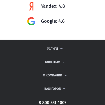
Yandex: 4.8
Google: 4.6
УСЛУГИ
КОНТРОЛЬНЫЕ РАБОТЫ
ДИПЛОМНЫЕ РАБОТЫ
КЛИЕНТАМ
КУРСОВЫЕ РАБОТЫ
АНТИПЛАГИАТ
РЕФЕРАТЫ
ВОПРОСЫ И ОТВЕТЫ
О КОМПАНИИ
ВСЕ УСЛУГИ
ПУБЛИЧНАЯ ОФЕРТА
О КОМПАНИИ
ПОЛИТИКА КОНФИДЕНЦИАЛЬНОСТИ
КОНТАКТЫ
ВАШ ГОРОД
АВТОРАМ
МОСКВА
САНКТ-ПЕТЕРБУРГ
8 800 551 4007