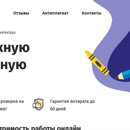
Отзывы
Антиплагиат
Контакты
хитектура
кную
нную
проверка на
Гарантия возврата до
иат
60 дней
стоимость работы онлайн