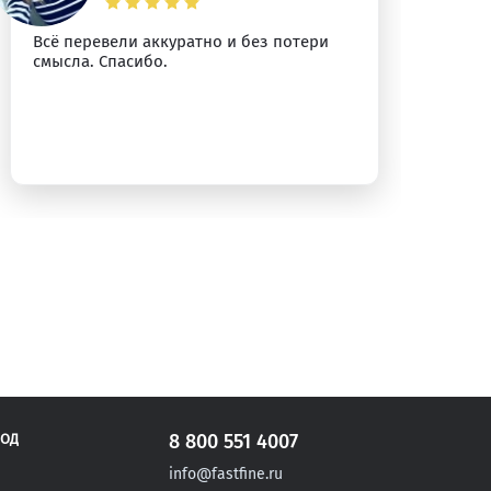
Всё перевели аккуратно и без потери
Сп
смысла. Спасибо.
уб
8 800 551 4007
РОД
info@fastfine.ru