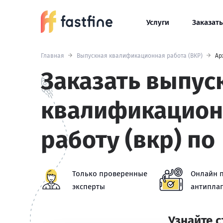
Услуги
Заказать
Главная
Выпускная квалификационная работа (ВКР)
Ар
Заказать выпус
квалификацио
работу (вкр) по
Только проверенные
Онлайн 
эксперты
антиплаг
Узнайте 