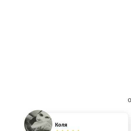
О
Коля