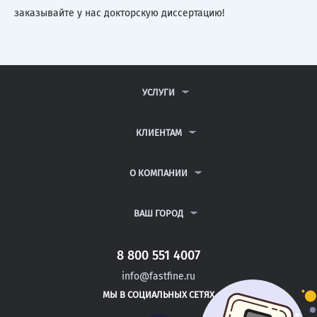
заказывайте у нас докторскую диссертацию!
УСЛУГИ
КОНТРОЛЬНЫЕ РАБОТЫ
ДИПЛОМНЫЕ РАБОТЫ
КЛИЕНТАМ
КУРСОВЫЕ РАБОТЫ
АНТИПЛАГИАТ
РЕФЕРАТЫ
ВОПРОСЫ И ОТВЕТЫ
О КОМПАНИИ
ВСЕ УСЛУГИ
ПУБЛИЧНАЯ ОФЕРТА
О КОМПАНИИ
ПОЛИТИКА КОНФИДЕНЦИАЛЬНОСТИ
КОНТАКТЫ
ВАШ ГОРОД
АВТОРАМ
МОСКВА
САНКТ-ПЕТЕРБУРГ
8 800 551 4007
ДОНЕЦК
info@fastfine.ru
САЛЬСК
МЫ В СОЦИАЛЬНЫХ СЕТЯХ
УНЕЧА