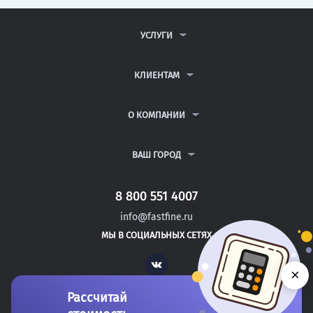
УСЛУГИ
КОНТРОЛЬНЫЕ РАБОТЫ
ДИПЛОМНЫЕ РАБОТЫ
КЛИЕНТАМ
КУРСОВЫЕ РАБОТЫ
АНТИПЛАГИАТ
РЕФЕРАТЫ
ВОПРОСЫ И ОТВЕТЫ
О КОМПАНИИ
ВСЕ УСЛУГИ
ПУБЛИЧНАЯ ОФЕРТА
О КОМПАНИИ
ПОЛИТИКА КОНФИДЕНЦИАЛЬНОСТИ
КОНТАКТЫ
ВАШ ГОРОД
АВТОРАМ
МОСКВА
САНКТ-ПЕТЕРБУРГ
8 800 551 4007
ДОНЕЦК
info@fastfine.ru
САЛЬСК
МЫ В СОЦИАЛЬНЫХ СЕТЯХ
УНЕЧА
Vk
×
Рассчитай